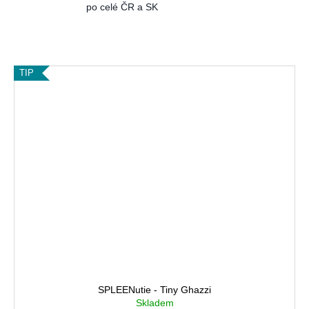
č
po celé ČR a SK
u
j
e
m
TIP
e
SPLEENutie - Tiny Ghazzi
Skladem