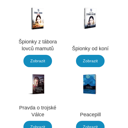
Špionky z tábora
lovců mamutů
Špionky od koní
Zobrazit
Zobrazit
Pravda o trojské
Válce
Peacepill
Zobrazit
Zobrazit