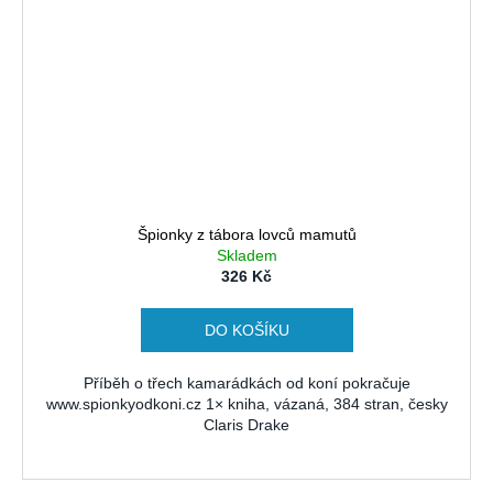
Špionky z tábora lovců mamutů
Skladem
326 Kč
DO KOŠÍKU
Příběh o třech kamarádkách od koní pokračuje
www.spionkyodkoni.cz 1× kniha, vázaná, 384 stran, česky
Claris Drake