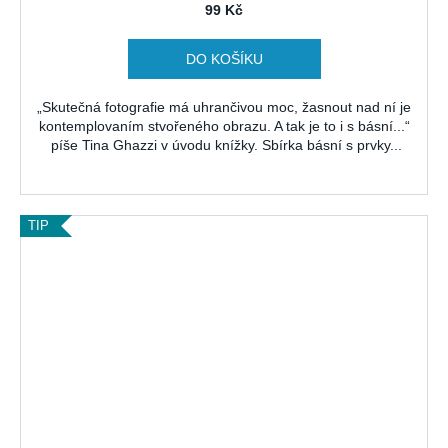
99 Kč
DO KOŠÍKU
„Skutečná fotografie má uhrančivou moc, žasnout nad ní je
kontemplovaním stvořeného obrazu. A tak je to i s básní...“
píše Tina Ghazzi v úvodu knížky. Sbírka básní s prvky...
TIP