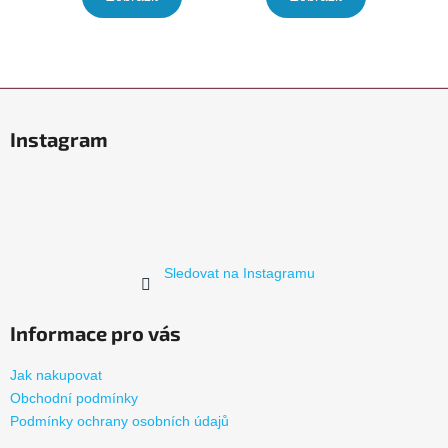
Z
á
Instagram
p
a
t
í
Sledovat na Instagramu
Informace pro vás
Jak nakupovat
Obchodní podmínky
Podmínky ochrany osobních údajů