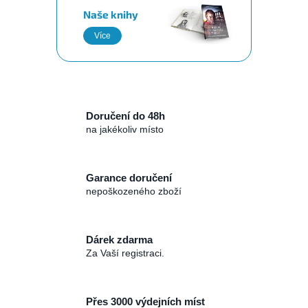
a
Naše knihy
j
Více
í
t
?
Doručení do 48h
na jakékoliv místo
HLEDAT
Garance doručení
nepoškozeného zboží
D
o
Dárek zdarma
p
Za Vaší registraci.
o
r
u
Přes 3000 výdejních míst