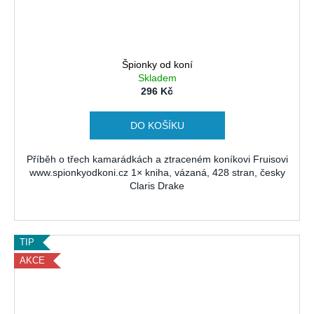
Špionky od koní
Skladem
296 Kč
DO KOŠÍKU
Příběh o třech kamarádkách a ztraceném koníkovi Fruisovi
www.spionkyodkoni.cz 1× kniha, vázaná, 428 stran, česky
Claris Drake
TIP
AKCE