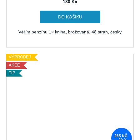
180 Kč
DO KOŠÍKU
Věřím benzínu 1× kniha, brožovaná, 48 stran, česky
VÝPRODEJ
AKCE
TIP
265 KČ