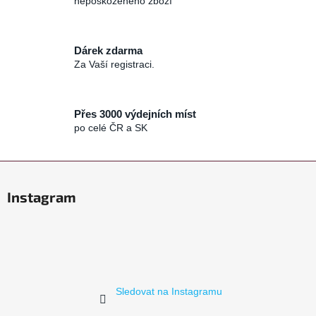
nepoškozeného zboží
p
r
v
Dárek zdarma
k
Za Vaší registraci.
y
v
ý
p
Přes 3000 výdejních míst
po celé ČR a SK
i
s
u
Z
á
Instagram
p
a
t
í
Sledovat na Instagramu