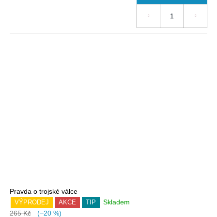
Pravda o trojské válce
Skladem
VÝPRODEJ
AKCE
TIP
265 Kč
(–20 %)