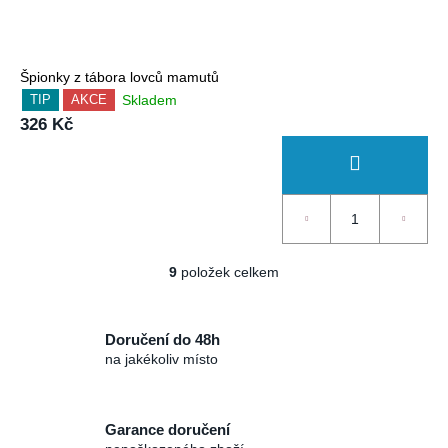
Špionky z tábora lovců mamutů
Skladem
TIP
AKCE
326 Kč
9
položek celkem
O
v
l
Doručení do 48h
á
na jakékoliv místo
d
a
c
Garance doručení
í