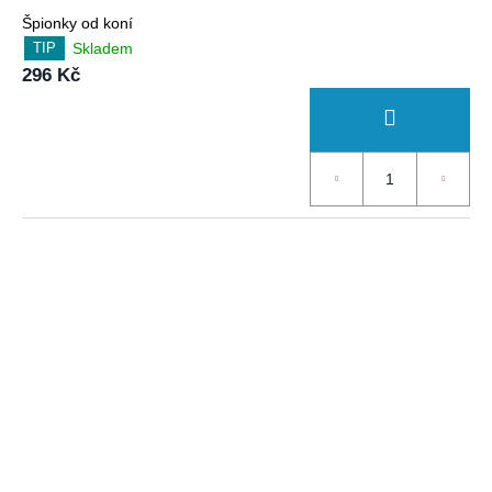
Špionky od koní
Skladem
TIP
296 Kč