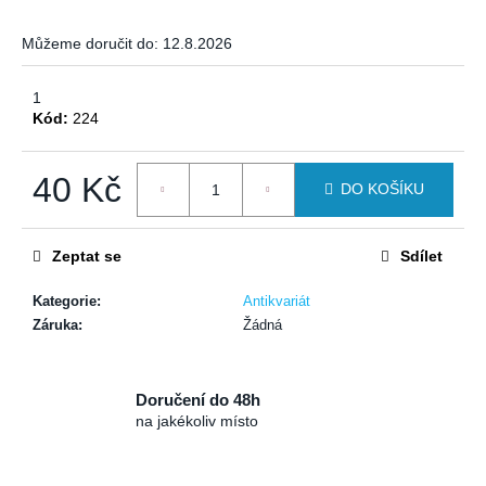
a
Můžeme doručit do:
12.8.2026
j
í
1
t
Kód:
224
?
40 Kč
DO KOŠÍKU
Měrná
cena:
HLEDAT
Zeptat se
Sdílet
Kategorie
:
Antikvariát
Záruka
:
Žádná
D
o
p
Doručení do 48h
o
na jakékoliv místo
r
u