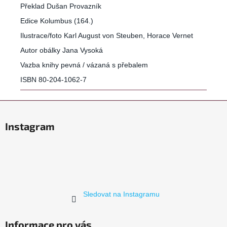
Překlad Dušan Provazník
Edice Kolumbus (164.)
Ilustrace/foto Karl August von Steuben, Horace Vernet
Autor obálky Jana Vysoká
Vazba knihy pevná / vázaná s přebalem
ISBN 80-204-1062-7
Z
á
Instagram
p
a
t
í
Sledovat na Instagramu
Informace pro vás