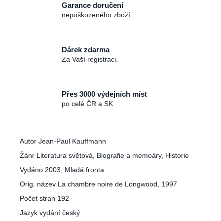
č
Garance doručení
u
nepoškozeného zboží
j
e
m
Dárek zdarma
e
Za Vaší registraci.
Přes 3000 výdejních míst
po celé ČR a SK
Autor Jean-Paul Kauffmann
Žánr Literatura světová, Biografie a memoáry, Historie
Vydáno 2003, Mladá fronta
Orig. název La chambre noire de Longwood, 1997
Počet stran 192
Jazyk vydání český