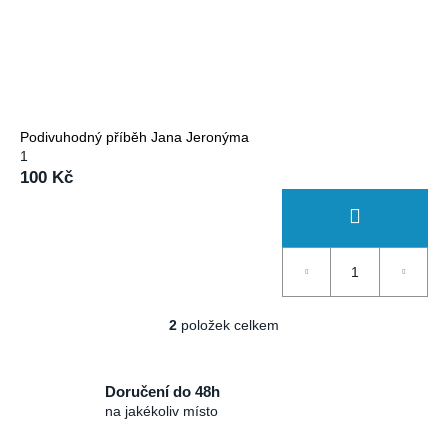
č
u
j
e
m
e
Podivuhodný příběh Jana Jeronýma
1
100 Kč
2
položek celkem
O
v
l
Doručení do 48h
á
na jakékoliv místo
d
a