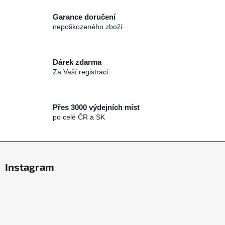
c
Garance doručení
í
nepoškozeného zboží
p
r
v
Dárek zdarma
k
Za Vaší registraci.
y
v
ý
p
Přes 3000 výdejních míst
po celé ČR a SK
i
s
u
Z
á
Instagram
p
a
t
í