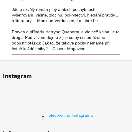
Jde o skvělý román plný ambicí, pochybností,
vyšetřování, vášně, zločinu, pokrytectví, hledání pravdy...
a literatury. – Monique Verdussen, La Libre.be
Pravda o případu Harryho Queberta je víc než kniha: je to
droga. Pod vlivem dojmu z její četby si nemůžeme
odpustit otázku: Jak to, že takové pocity nemáme při
četbě každé knihy? – Cuseur Magazine
Z
á
Instagram
p
a
t
í
Sledovat na Instagramu