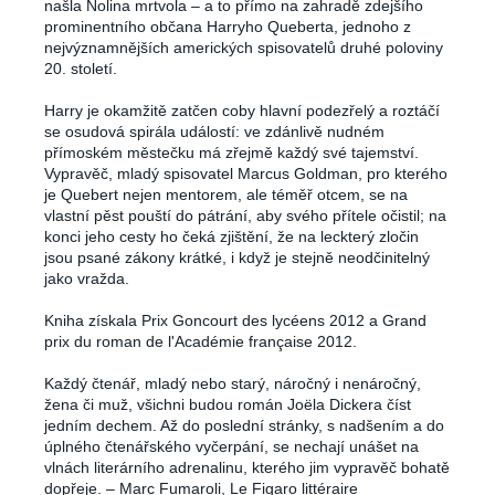
našla Nolina mrtvola – a to přímo na zahradě zdejšího
prominentního občana Harryho Queberta, jednoho z
nejvýznamnějších amerických spisovatelů druhé poloviny
20. století.
Harry je okamžitě zatčen coby hlavní podezřelý a roztáčí
se osudová spirála událostí: ve zdánlivě nudném
přímoském městečku má zřejmě každý své tajemství.
Vypravěč, mladý spisovatel Marcus Goldman, pro kterého
je Quebert nejen mentorem, ale téměř otcem, se na
vlastní pěst pouští do pátrání, aby svého přítele očistil; na
konci jeho cesty ho čeká zjištění, že na leckterý zločin
jsou psané zákony krátké, i když je stejně neodčinitelný
jako vražda.
Kniha získala Prix Goncourt des lycéens 2012 a Grand
prix du roman de l'Académie française 2012.
Každý čtenář, mladý nebo starý, náročný i nenáročný,
žena či muž, všichni budou román Joëla Dickera číst
jedním dechem. Až do poslední stránky, s nadšením a do
úplného čtenářského vyčerpání, se nechají unášet na
vlnách literárního adrenalinu, kterého jim vypravěč bohatě
dopřeje. – Marc Fumaroli, Le Figaro littéraire