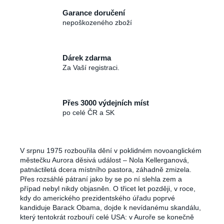
č
u
Garance doručení
j
nepoškozeného zboží
e
m
e
Dárek zdarma
Za Vaší registraci.
Přes 3000 výdejních míst
po celé ČR a SK
V srpnu 1975 rozbouřila dění v poklidném novoanglickém
městečku Aurora děsivá událost – Nola Kellerganová,
patnáctiletá dcera místního pastora, záhadně zmizela.
Přes rozsáhlé pátraní jako by se po ní slehla zem a
případ nebyl nikdy objasněn. O třicet let později, v roce,
kdy do ame
rického prezidentského úřadu poprvé
kandiduje Barack Obama, dojde k nevídanému skandálu,
který tentokrát rozbouří celé USA: v Auroře se konečně