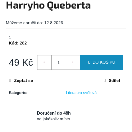
Harryho Queberta
a
j
í
Můžeme doručit do:
12.8.2026
t
?
1
Kód:
282
49 Kč
DO KOŠÍKU
HLEDAT
Měrná
cena:
Zeptat se
Sdílet
Kategorie
:
Literatura světová
D
o
p
o
Doručení do 48h
na jakékoliv místo
r
u