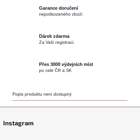
č
u
Garance doručení
j
nepoškozeného zboží
e
m
e
Dárek zdarma
Za Vaší registraci.
Přes 3000 výdejních míst
po celé ČR a SK
Popis produktu není dostupný
Z
á
Instagram
p
a