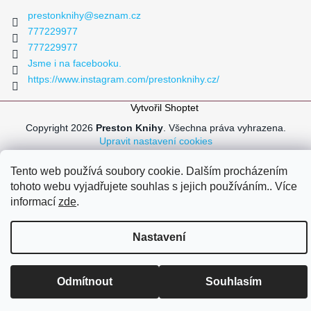
prestonknihy
@
seznam.cz
777229977
777229977
Jsme i na facebooku.
https://www.instagram.com/prestonknihy.cz/
Vytvořil Shoptet
Copyright 2026
Preston Knihy
. Všechna práva vyhrazena.
Upravit nastavení cookies
Tento web používá soubory cookie. Dalším procházením
tohoto webu vyjadřujete souhlas s jejich používáním.. Více
informací
zde
.
Za tímhle e-shopem stojí konkrétní člověk
Zjistit víc
Nastavení
Odmítnout
Souhlasím